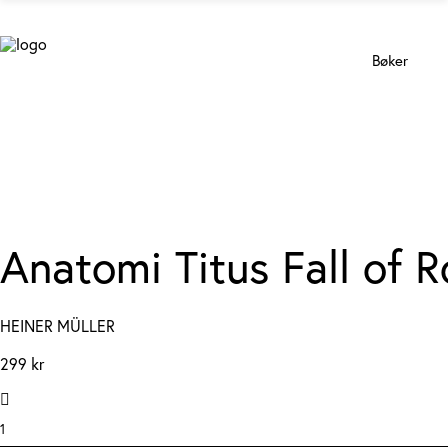
Bøker
Anatomi Titus Fall of 
HEINER MÜLLER
299
kr
Anatomi
Titus