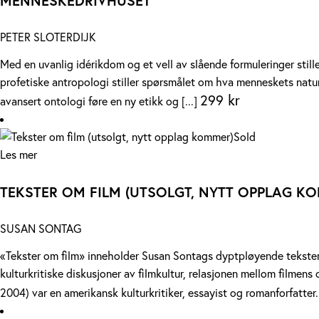
MENNESKEDRIVHUSET
PETER SLOTERDIJK
Med en uvanlig idérikdom og et vell av slående formuleringer stil
profetiske antropologi stiller spørsmålet om hva menneskets natur 
299
kr
avansert ontologi føre en ny etikk og [...]
Sold
Les mer
TEKSTER OM FILM (UTSOLGT, NYTT OPPLAG K
SUSAN SONTAG
«Tekster om film» inneholder Susan Sontags dyptpløyende tekste
kulturkritiske diskusjoner av filmkultur, relasjonen mellom filmen
2004) var en amerikansk kulturkritiker, essayist og romanforfatte