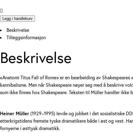
Fall
of
Rome
Legg i handlekurv
quantity
Beskrivelse
Tilleggsinformasjon
Beskrivelse
«Anatomi Titus Fall of Rome» er en bearbeiding av Shakespeares «
kannibalisme. Men når Shakespeare nøyer seg med å beskrive volden,
som ikke finnes hos Shakespeare. Teksten til Müller handler ikke 
Heiner Müller
(1929–1995) levde og jobbet i det sosialistiske DDR 
etterkrigstidens fremste tyske dramatikere både i øst og vest. Ha
fornyerne i østtysk dramatikk.