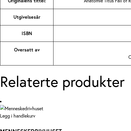
Originalens tittel:
Anatomie Titus Fall of
Utgivelsesår
ISBN
Oversatt av
O
Relaterte produkter
Legg i handlekurv