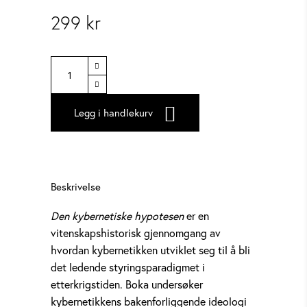
299
kr
Den
kybernetiske
hypotesen
Legg i handlekurv
quantity
Beskrivelse
Den kybernetiske hypotesen
er en
vitenskapshistorisk gjennomgang av
hvordan kybernetikken utviklet seg til å bli
det ledende styringsparadigmet i
etterkrigstiden. Boka undersøker
kybernetikkens bakenforliggende ideologi